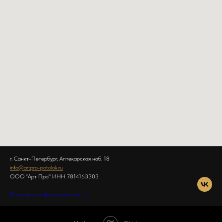
г. Санкт-Петербург, Аптекарская наб. 18
info@artpro-potolok.ru
ООО "Арт Про" ИНН 7814163303
Политика конфиденциальности